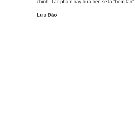
chính. Tác phẩm này hứa hẹn sẽ là "bom tấn
Lưu Đào