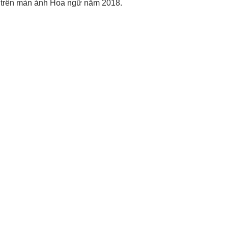
" trên màn ảnh Hoa ngữ năm 2018.