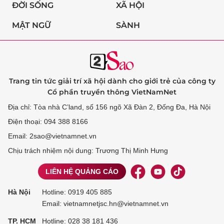
ĐỜI SỐNG
XÃ HỘI
MẬT NGỮ
SÀNH
Trang tin tức giải trí xã hội dành cho giới trẻ của công ty
Cổ phần truyền thông VietNamNet
Địa chỉ: Tòa nhà C’land, số 156 ngõ Xã Đàn 2, Đống Đa, Hà Nội
Điện thoại: 094 388 8166
Email: 2sao@vietnamnet.vn
Chịu trách nhiệm nội dung: Trương Thị Minh Hưng
LIÊN HỆ QUẢNG CÁO
Hà Nội
Hotline:
0919 405 885
Email: vietnamnetjsc.hn@vietnamnet.vn
TP. HCM
Hotline:
028 38 181 436