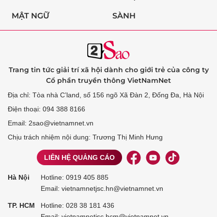
MẬT NGỮ
SÀNH
Trang tin tức giải trí xã hội dành cho giới trẻ của công ty
Cổ phần truyền thông VietNamNet
Địa chỉ: Tòa nhà C’land, số 156 ngõ Xã Đàn 2, Đống Đa, Hà Nội
Điện thoại: 094 388 8166
Email: 2sao@vietnamnet.vn
Chịu trách nhiệm nội dung: Trương Thị Minh Hưng
LIÊN HỆ QUẢNG CÁO
Hà Nội
Hotline:
0919 405 885
Email: vietnamnetjsc.hn@vietnamnet.vn
TP. HCM
Hotline:
028 38 181 436
Email: vietnamnetjsc.hcm@vietnamnet.vn