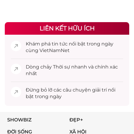
LIÊN KẾT HỮU ÍCH
Khám phá
tin tức
nổi bật trong ngày
cùng VietNamNet
Dòng chảy
Thời sự
nhanh và chính xác
nhất
Đừng bỏ lỡ các câu chuyện
giải trí
nổi
bật trong ngày
SHOWBIZ
ĐẸP+
ĐỜI SỐNG
XÃ HỘI