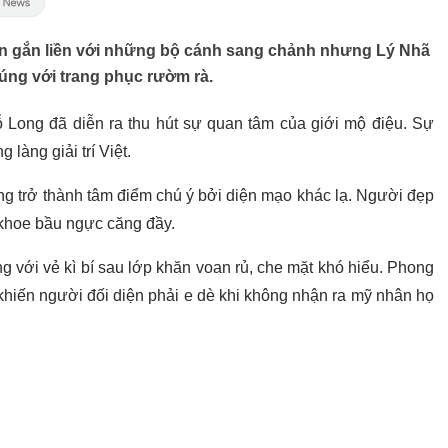
luôn gắn liền với những bộ cánh sang chảnh nhưng Lý Nhã
úng với trang phục rườm rà.
Đỗ Long đã diễn ra thu hút sự quan tâm của giới mộ điệu. Sự
 làng giải trí Việt.
g trở thành tâm điểm chú ý bởi diện mạo khác lạ. Người đẹp
 khoe bầu ngực căng đầy.
g với vẻ kì bí sau lớp khăn voan rủ, che mặt khó hiểu. Phong
khiến người đối diện phải e dè khi không nhận ra mỹ nhân họ