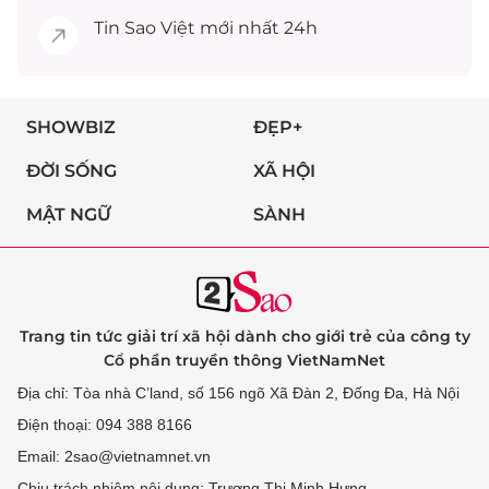
Tin
Sao Việt
mới nhất 24h
SHOWBIZ
ĐẸP+
ĐỜI SỐNG
XÃ HỘI
MẬT NGỮ
SÀNH
Trang tin tức giải trí xã hội dành cho giới trẻ của công ty
Cổ phần truyền thông VietNamNet
Địa chỉ: Tòa nhà C’land, số 156 ngõ Xã Đàn 2, Đống Đa, Hà Nội
Điện thoại: 094 388 8166
Email: 2sao@vietnamnet.vn
Chịu trách nhiệm nội dung: Trương Thị Minh Hưng