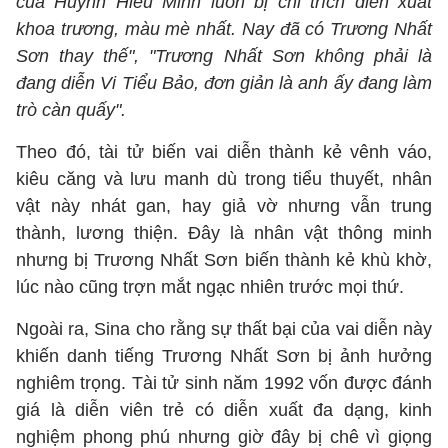
của Huỳnh Hiểu Minh luôn bị chỉ trích diễn xuất
khoa trương, màu mè nhất. Nay đã có Trương Nhất
Sơn thay thế", "Trương Nhất Sơn không phải là
đang diễn Vi Tiểu Bảo, đơn giản là anh ấy đang làm
trò càn quấy".
Theo đó, tài tử biến vai diễn thành kẻ vênh váo,
kiêu căng và lưu manh dù trong tiểu thuyết, nhân
vật này nhát gan, hay giả vờ nhưng vẫn trung
thành, lương thiện. Đây là nhân vật thông minh
nhưng bị Trương Nhất Sơn biến thành kẻ khù khờ,
lúc nào cũng trợn mắt ngạc nhiên trước mọi thứ.
Ngoài ra, Sina cho rằng sự thất bại của vai diễn này
khiến danh tiếng Trương Nhất Sơn bị ảnh hưởng
nghiêm trọng. Tài tử sinh năm 1992 vốn được đánh
giá là diễn viên trẻ có diễn xuất đa dạng, kinh
nghiệm phong phú nhưng giờ đây bị chê vì giọng