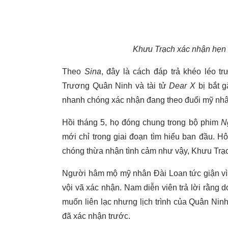
Khưu Trạch xác nhận hẹn 
Theo
Sina
, đây là cách đáp trả khéo léo t
Trương Quân Ninh và tài tử
Dear X
bị bắt g
nhanh chóng xác nhận đang theo đuổi mỹ nhâ
Hồi tháng 5, họ đóng chung trong bộ phim
N
mới chỉ trong giai đoạn tìm hiểu ban đầu. Hô
chóng thừa nhận tình cảm như vậy, Khưu Trạch
Người hâm mộ mỹ nhân Đài Loan tức giận vì
vội vã xác nhận. Nam diễn viên trả lời rằng 
muốn liên lạc nhưng lịch trình của Quân Ni
đã xác nhận trước.