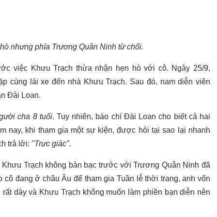
hò nhưng phía Trương Quân Ninh từ chối.
rước việc Khưu Trạch thừa nhận hẹn hò với cô. Ngày 25/9,
ặp cùng lái xe đến nhà Khưu Trạch. Sau đó, nam diễn viên
n Đài Loan.
gười cha 8 tuổi
. Tuy nhiên, báo chí Đài Loan cho biết cả hai
m nay, khi tham gia một sự kiện, được hỏi tại sao lại nhanh
 trả lời:
"Trực giác".
 Khưu Trạch không bàn bạc trước với Trương Quân Ninh đã
do cô đang ở châu Âu để tham gia Tuần lễ thời trang, anh vốn
nh rất dày và Khưu Trạch không muốn làm phiền bạn diễn nên