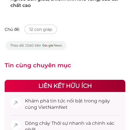
chất cao
Chủ đề:
12 con giáp
Tin cùng chuyên mục
LIÊN KẾT HỮU ÍCH
Khám phá
tin tức
nổi bật trong ngày
cùng VietNamNet
Dòng chảy
Thời sự
nhanh và chính xác
nhất