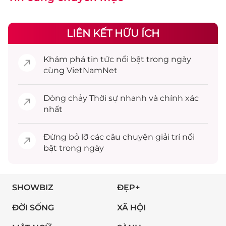
LIÊN KẾT HỮU ÍCH
Khám phá
tin tức
nổi bật trong ngày
cùng VietNamNet
Dòng chảy
Thời sự
nhanh và chính xác
nhất
Đừng bỏ lỡ các câu chuyện
giải trí
nổi
bật trong ngày
SHOWBIZ
ĐẸP+
ĐỜI SỐNG
XÃ HỘI