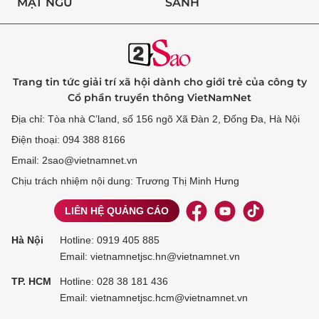
MẬT NGỮ
SÀNH
Trang tin tức giải trí xã hội dành cho giới trẻ của công ty
Cổ phần truyền thông VietNamNet
Địa chỉ: Tòa nhà C’land, số 156 ngõ Xã Đàn 2, Đống Đa, Hà Nội
Điện thoại: 094 388 8166
Email: 2sao@vietnamnet.vn
Chịu trách nhiệm nội dung: Trương Thị Minh Hưng
LIÊN HỆ QUẢNG CÁO
Hà Nội
Hotline:
0919 405 885
Email: vietnamnetjsc.hn@vietnamnet.vn
TP. HCM
Hotline:
028 38 181 436
Email: vietnamnetjsc.hcm@vietnamnet.vn