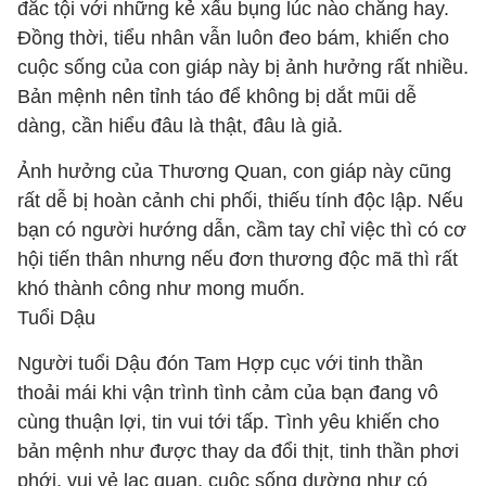
đắc tội với những kẻ xấu bụng lúc nào chẳng hay.
Đồng thời, tiểu nhân vẫn luôn đeo bám, khiến cho
cuộc sống của con giáp này bị ảnh hưởng rất nhiều.
Bản mệnh nên tỉnh táo để không bị dắt mũi dễ
dàng, cần hiểu đâu là thật, đâu là giả.
Ảnh hưởng của Thương Quan, con giáp này cũng
rất dễ bị hoàn cảnh chi phối, thiếu tính độc lập. Nếu
bạn có người hướng dẫn, cầm tay chỉ việc thì có cơ
hội tiến thân nhưng nếu đơn thương độc mã thì rất
khó thành công như mong muốn.
Tuổi Dậu
Người tuổi Dậu đón Tam Hợp cục với tinh thần
thoải mái khi vận trình tình cảm của bạn đang vô
cùng thuận lợi, tin vui tới tấp. Tình yêu khiến cho
bản mệnh như được thay da đổi thịt, tinh thần phơi
phới, vui vẻ lạc quan, cuộc sống dường như có