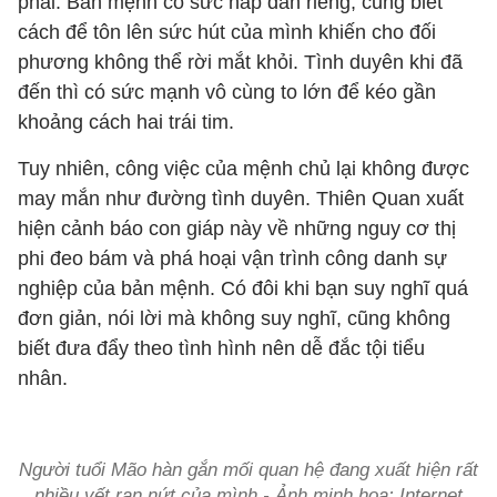
phái. Bản mệnh có sức hấp dẫn riêng, cũng biết
cách để tôn lên sức hút của mình khiến cho đối
phương không thể rời mắt khỏi. Tình duyên khi đã
đến thì có sức mạnh vô cùng to lớn để kéo gần
khoảng cách hai trái tim.
Tuy nhiên, công việc của mệnh chủ lại không được
may mắn như đường tình duyên. Thiên Quan xuất
hiện cảnh báo con giáp này về những nguy cơ thị
phi đeo bám và phá hoại vận trình công danh sự
nghiệp của bản mệnh. Có đôi khi bạn suy nghĩ quá
đơn giản, nói lời mà không suy nghĩ, cũng không
biết đưa đẩy theo tình hình nên dễ đắc tội tiểu
nhân.
Người tuổi Mão hàn gắn mối quan hệ đang xuất hiện rất
nhiều vết rạn nứt của mình - Ảnh minh họa: Internet