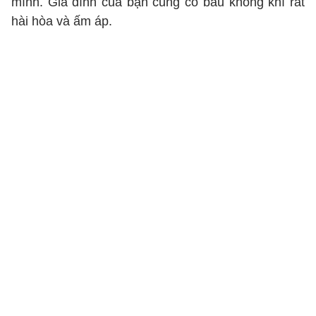
mình. Gia đình của bạn cũng có bầu không khí rất
hài hòa và ấm áp.