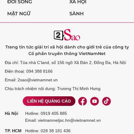
ĐỜI SỐNG
XÃ HỘI
MẬT NGỮ
SÀNH
Trang tin tức giải trí xã hội dành cho giới trẻ của công ty
Cổ phần truyền thông VietNamNet
Địa chỉ: Tòa nhà C’land, số 156 ngõ Xã Đàn 2, Đống Đa, Hà Nội
Điện thoại: 094 388 8166
Email: 2sao@vietnamnet.vn
Chịu trách nhiệm nội dung: Trương Thị Minh Hưng
LIÊN HỆ QUẢNG CÁO
Hà Nội
Hotline:
0919 405 885
Email: vietnamnetjsc.hn@vietnamnet.vn
TP. HCM
Hotline:
028 38 181 436