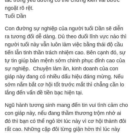
tắc trong yêu đương có thể chứng kiến vài bước
ngoặt rõ rệt.
Tuổi Dần
Con đường sự nghiệp của người tuổi Dần sẽ diễn
ra tương đối dễ dàng. Dù theo đuổi lĩnh vực nào thì
người tuổi này vẫn luôn làm việc bằng thái độ cầu
tiến lẫn tinh thần trách nhiệm cao. Bên cạnh đó, sự
tự tin giúp bản mệnh sớm chinh phục đỉnh cao của
sự nghiệp. Chuyện làm ăn, kinh doanh của con
giáp này đang có nhiều dấu hiệu đáng mừng. Nếu
sớm nắm bắt cơ hội tốt trước mắt thì chẳng cần lo
lắng đến vấn đề tiền bạc hiện tại.
Ngũ hành tương sinh mang đến tin vui tình cảm cho
con giáp này, nếu đang thầm thương trộm nhớ ai
đó thì bạn có thể ngỏ lời lúc này vì cơ hội thành đôi
rất cao. Những cặp đôi từng giận hờn thì lúc này