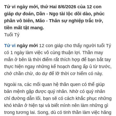
Tử vi ngày mới, thứ Hai 8/6/2026 của 12 con
giáp dự đoán, Dần - Ngọ tài lộc dồi dào, phúc
phần vô biên, Mão - Thân sự nghiệp trắc trở,
tiền mất tật mang.
Tuổi Tý
Tử vi
ngày mới
12 con giáp cho thấy người tuổi Tý
có 1 ngày làm việc vô cùng thuận lợi. Thần may
mắn ở bên là thời điểm rất thích hợp để bạn bắt tay
thực hiện ngay những kế hoạch đang ấp ủ từ trước,
chớ chần chừ, do dự để lỡ thời cơ hiếm có này.
Ngoài ra, các mối quan hệ thân quen có thể giúp
bản mệnh gặp được quý nhân. Nhờ có quý nhân
chỉ đường dẫn lối, bạn sẽ có cách khắc phục những
khó khăn ở hiện tại và biết mình nên làm những gì
trong tương lai. Song, dù có tinh thần làm việc hăng