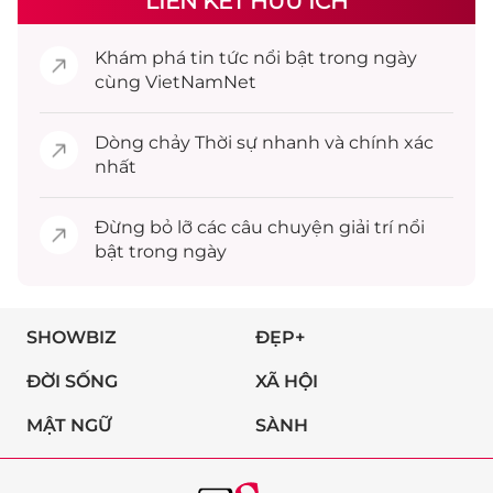
LIÊN KẾT HỮU ÍCH
Khám phá
tin tức
nổi bật trong ngày
cùng VietNamNet
Dòng chảy
Thời sự
nhanh và chính xác
nhất
Đừng bỏ lỡ các câu chuyện
giải trí
nổi
bật trong ngày
SHOWBIZ
ĐẸP+
ĐỜI SỐNG
XÃ HỘI
MẬT NGỮ
SÀNH