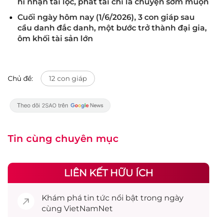
hỉ nhận tài lộc, phát tài chỉ là chuyện sớm muộn
Cuối ngày hôm nay (1/6/2026), 3 con giáp sau
cầu danh đắc danh, một bước trở thành đại gia,
ôm khối tài sản lớn
Chủ đề:
12 con giáp
Tin cùng chuyên mục
LIÊN KẾT HỮU ÍCH
Khám phá
tin tức
nổi bật trong ngày
cùng VietNamNet