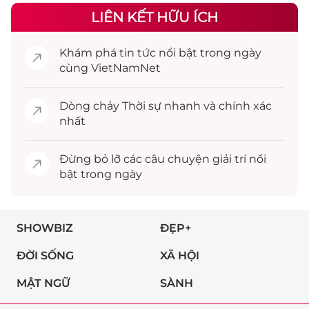
LIÊN KẾT HỮU ÍCH
Khám phá
tin tức
nổi bật trong ngày
cùng VietNamNet
Dòng chảy
Thời sự
nhanh và chính xác
nhất
Đừng bỏ lỡ các câu chuyện
giải trí
nổi
bật trong ngày
SHOWBIZ
ĐẸP+
ĐỜI SỐNG
XÃ HỘI
MẬT NGỮ
SÀNH