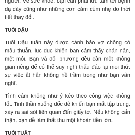
người. Về sức khoẻ, bạn cần phải lưu tâm tới bệnh
dạ dày cũng như những cơn cảm cúm nhẹ do thời
tiết thay đổi.
TUỔI DẬU
Tuổi Dậu tuần này được cảnh báo vợ chồng có
mâu thuẫn, lục đục khiến bạn cảm thấy chán nản,
mệt mỏi. Bạn và đối phương đều cần một không
gian riêng để có thể suy nghĩ thấu đáo lại mọi thứ,
sự việc ắt hẳn không hề trầm trọng như bạn vẫn
nghĩ.
Tình cảm không như ý kéo theo công việc không
tốt. Tinh thần xuống dốc dễ khiến bạn mất tập trung,
xảy ra sai sót liên quan đến giấy tờ. Nếu không cẩn
thận, bạn dễ làm thất thu một khoản tiền lớn.
TUỔI TUẤT