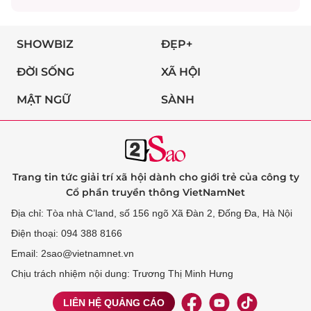
SHOWBIZ
ĐẸP+
ĐỜI SỐNG
XÃ HỘI
MẬT NGỮ
SÀNH
Trang tin tức giải trí xã hội dành cho giới trẻ của công ty
Cổ phần truyền thông VietNamNet
Địa chỉ: Tòa nhà C’land, số 156 ngõ Xã Đàn 2, Đống Đa, Hà Nội
Điện thoại: 094 388 8166
Email: 2sao@vietnamnet.vn
Chịu trách nhiệm nội dung: Trương Thị Minh Hưng
LIÊN HỆ QUẢNG CÁO