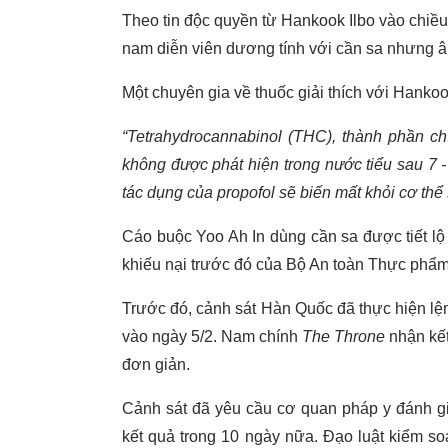
Theo tin độc quyền từ Hankook Ilbo vào chiều 
nam diễn viên dương tính với cần sa nhưng âm
Một chuyên gia về thuốc giải thích với Hankoo
“Tetrahydrocannabinol (THC), thành phần ch
không được phát hiện trong nước tiểu sau 7 
tác dụng của propofol sẽ biến mất khỏi cơ thể
Cáo buộc Yoo Ah In dùng cần sa được tiết lộ t
khiếu nại trước đó của Bộ An toàn Thực ph
Trước đó, cảnh sát Hàn Quốc đã thực hiện lện
vào ngày 5/2. Nam chính
The Throne
nhận kế
đơn giản.
Cảnh sát đã yêu cầu cơ quan pháp y đánh gi
kết quả trong 10 ngày nữa. Đạo luật kiểm s