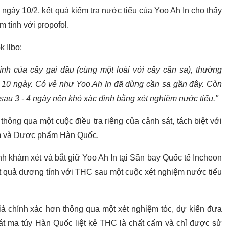
ngày 10/2, kết quả kiểm tra nước tiểu của Yoo Ah In cho thấy
 tính với propofol.
k Ilbo:
ính của cây gai dầu (cùng một loài với cây cần sa), thường
- 10 ngày. Có vẻ như Yoo Ah In đã dùng cần sa gần đây. Còn
 sau 3 - 4 ngày nên khó xác định bằng xét nghiệm nước tiểu."
hông qua một cuộc điều tra riêng của cảnh sát, tách biệt với
ẩm và Dược phẩm Hàn Quốc.
h khám xét và bắt giữ Yoo Ah In tại Sân bay Quốc tế Incheon
t quả dương tính với THC sau một cuộc xét nghiệm nước tiểu
á chính xác hơn thông qua một xét nghiệm tóc, dự kiến đưa
oát ma túy Hàn Quốc liệt kê THC là chất cấm và chỉ được sử