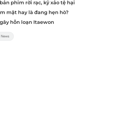
ản phim rời rạc, kỹ xảo tệ hại
chạm mặt hay là đang hẹn hò?
 gây hỗn loạn Itaewon