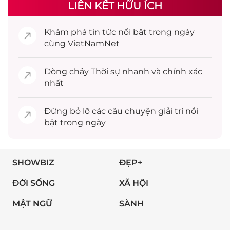
LIÊN KẾT HỮU ÍCH
Khám phá
tin tức
nổi bật trong ngày
cùng VietNamNet
Dòng chảy
Thời sự
nhanh và chính xác
nhất
Đừng bỏ lỡ các câu chuyện
giải trí
nổi
bật trong ngày
SHOWBIZ
ĐẸP+
ĐỜI SỐNG
XÃ HỘI
MẬT NGỮ
SÀNH