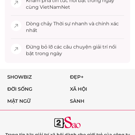
Khám phá
tin tức
nổi bật trong ngày
cùng VietNamNet
Dòng chảy
Thời sự
nhanh và chính xác
nhất
Đừng bỏ lỡ các câu chuyện
giải trí
nổi
bật trong ngày
SHOWBIZ
ĐẸP+
ĐỜI SỐNG
XÃ HỘI
MẬT NGỮ
SÀNH
Trang tin tức giải trí xã hội dành cho giới trẻ của công ty