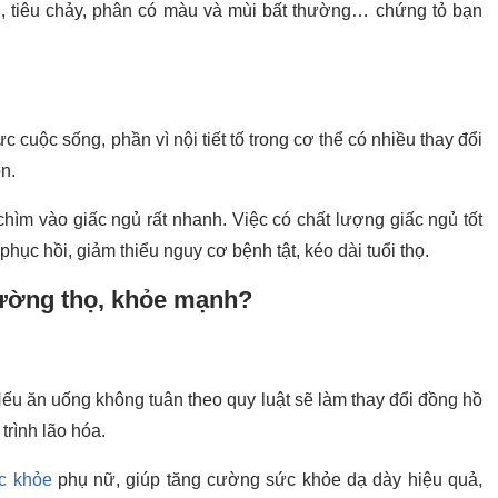
, tiêu chảy, phân có màu và mùi bất thường… chứng tỏ bạn
c cuộc sống, phần vì nội tiết tố trong cơ thể có nhiều thay đổi
n.
ìm vào giấc ngủ rất nhanh. Việc có chất lượng giấc ngủ tốt
hục hồi, giảm thiểu nguy cơ bệnh tật, kéo dài tuổi thọ.
rường thọ, khỏe mạnh?
Nếu ăn uống không tuân theo quy luật sẽ làm thay đổi đồng hồ
trình lão hóa.
c khỏe
phụ nữ, giúp tăng cường sức khỏe dạ dày hiệu quả,