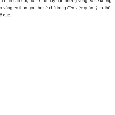
n hình cân đối, dù cơ thể đầy đặn nhưng vòng eo sẽ không
vòng eo thon gọn, họ sẽ chú trọng đến việc quản lý cơ thể,
ể dục.