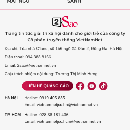
MẬT NGỮ
SÀNH
Trang tin tức giải trí xã hội dành cho giới trẻ của công ty
Cổ phần truyền thông VietNamNet
Địa chỉ: Tòa nhà C’land, số 156 ngõ Xã Đàn 2, Đống Đa, Hà Nội
Điện thoại: 094 388 8166
Email: 2sao@vietnamnet.vn
Chịu trách nhiệm nội dung: Trương Thị Minh Hưng
LIÊN HỆ QUẢNG CÁO
Hà Nội
Hotline:
0919 405 885
Email: vietnamnetjsc.hn@vietnamnet.vn
TP. HCM
Hotline:
028 38 181 436
Email: vietnamnetjsc.hcm@vietnamnet.vn