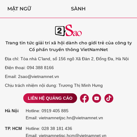
MẬT NGỮ
SÀNH
Trang tin tức giải trí xã hội dành cho giới trẻ của công ty
Cổ phần truyền thông VietNamNet
Địa chỉ: Tòa nhà C’land, số 156 ngõ Xã Đàn 2, Đống Đa, Hà Nội
Điện thoại: 094 388 8166
Email: 2sao@vietnamnet.vn
Chịu trách nhiệm nội dung: Trương Thị Minh Hưng
LIÊN HỆ QUẢNG CÁO
Hà Nội
Hotline:
0919 405 885
Email: vietnamnetjsc.hn@vietnamnet.vn
TP. HCM
Hotline:
028 38 181 436
Email: vietnamnetjsc.hcm@vietnamnet.vn