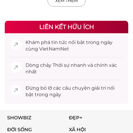
XEM THÊM
LIÊN KẾT HỮU ÍCH
Khám phá
tin tức
nổi bật trong ngày
cùng VietNamNet
Dòng chảy
Thời sự
nhanh và chính xác
nhất
Đừng bỏ lỡ các câu chuyện
giải trí
nổi
bật trong ngày
SHOWBIZ
ĐẸP+
ĐỜI SỐNG
XÃ HỘI