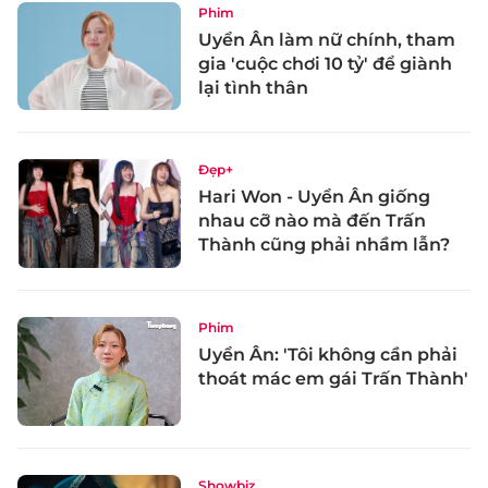
Phim
Uyển Ân làm nữ chính, tham
gia 'cuộc chơi 10 tỷ' để giành
lại tình thân
Đẹp+
Hari Won - Uyển Ân giống
nhau cỡ nào mà đến Trấn
Thành cũng phải nhầm lẫn?
Phim
Uyển Ân: 'Tôi không cần phải
thoát mác em gái Trấn Thành'
Showbiz