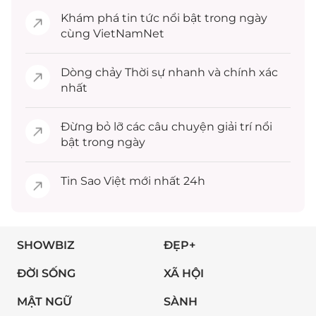
Khám phá
tin tức
nổi bật trong ngày
cùng VietNamNet
Dòng chảy
Thời sự
nhanh và chính xác
nhất
Đừng bỏ lỡ các câu chuyện
giải trí
nổi
bật trong ngày
Tin
Sao Việt
mới nhất 24h
SHOWBIZ
ĐẸP+
ĐỜI SỐNG
XÃ HỘI
MẬT NGỮ
SÀNH