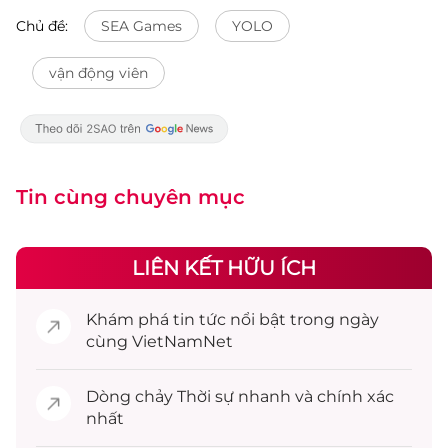
Chủ đề:
SEA Games
YOLO
vận động viên
Tin cùng chuyên mục
LIÊN KẾT HỮU ÍCH
Khám phá
tin tức
nổi bật trong ngày
cùng VietNamNet
Dòng chảy
Thời sự
nhanh và chính xác
nhất