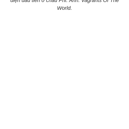
điện đầu tiên ở châu Phi. Ảnh: Vagrants Of The
World.