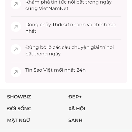
Khám phá
tin tức
nổi bật trong ngày
cùng VietNamNet
Dòng chảy
Thời sự
nhanh và chính xác
nhất
Đừng bỏ lỡ các câu chuyện
giải trí
nổi
bật trong ngày
Tin
Sao Việt
mới nhất 24h
SHOWBIZ
ĐẸP+
ĐỜI SỐNG
XÃ HỘI
MẬT NGỮ
SÀNH