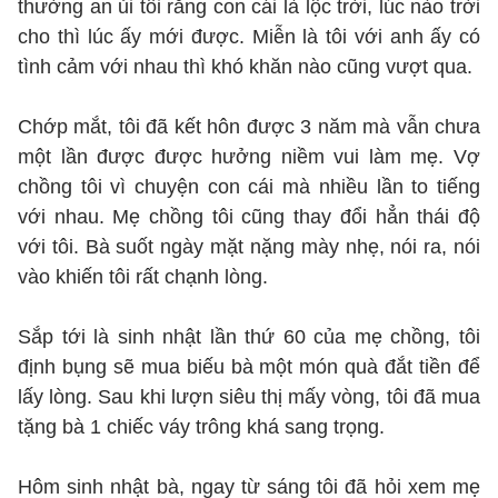
thường an ủi tôi rằng con cái là lộc trời, lúc nào trời
cho thì lúc ấy mới được. Miễn là tôi với anh ấy có
tình cảm với nhau thì khó khăn nào cũng vượt qua.
Chớp mắt, tôi đã kết hôn được 3 năm mà vẫn chưa
một lần được được hưởng niềm vui làm mẹ. Vợ
chồng tôi vì chuyện con cái mà nhiều lần to tiếng
với nhau. Mẹ chồng tôi cũng thay đổi hẳn thái độ
với tôi. Bà suốt ngày mặt nặng mày nhẹ, nói ra, nói
vào khiến tôi rất chạnh lòng.
Sắp tới là sinh nhật lần thứ 60 của mẹ chồng, tôi
định bụng sẽ mua biếu bà một món quà đắt tiền để
lấy lòng. Sau khi lượn siêu thị mấy vòng, tôi đã mua
tặng bà 1 chiếc váy trông khá sang trọng.
Hôm sinh nhật bà, ngay từ sáng tôi đã hỏi xem mẹ