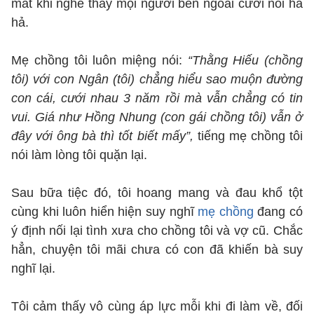
mắt khi nghe thấy mọi người bên ngoài cười nói ha
hả.
Mẹ chồng tôi luôn miệng nói:
“Thằng Hiếu (chồng
tôi) với con Ngân (tôi) chẳng hiểu sao muộn đường
con cái, cưới nhau 3 năm rồi mà vẫn chẳng có tin
vui. Giá như Hồng Nhung (con gái chồng tôi) vẫn ở
đây với ông bà thì tốt biết mấy”,
tiếng mẹ chồng tôi
nói làm lòng tôi quặn lại.
Sau bữa tiệc đó, tôi hoang mang và đau khổ tột
cùng khi luôn hiển hiện suy nghĩ
mẹ chồng
đang có
ý định nối lại tình xưa cho chồng tôi và vợ cũ. Chắc
hẳn, chuyện tôi mãi chưa có con đã khiến bà suy
nghĩ lại.
Tôi cảm thấy vô cùng áp lực mỗi khi đi làm về, đối