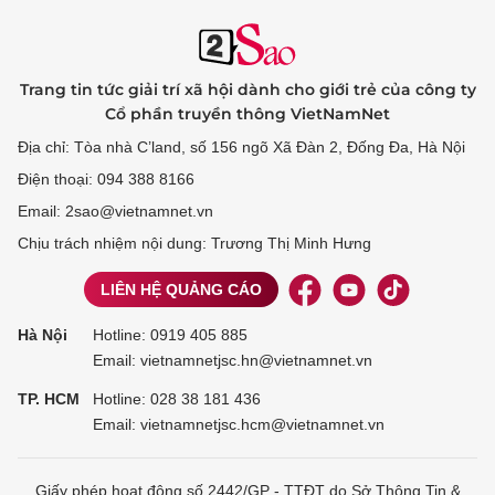
Trang tin tức giải trí xã hội dành cho giới trẻ của công ty
Cổ phần truyền thông VietNamNet
Địa chỉ: Tòa nhà C’land, số 156 ngõ Xã Đàn 2, Đống Đa, Hà Nội
Điện thoại: 094 388 8166
Email: 2sao@vietnamnet.vn
Chịu trách nhiệm nội dung: Trương Thị Minh Hưng
LIÊN HỆ QUẢNG CÁO
Hà Nội
Hotline:
0919 405 885
Email: vietnamnetjsc.hn@vietnamnet.vn
TP. HCM
Hotline:
028 38 181 436
Email: vietnamnetjsc.hcm@vietnamnet.vn
Giấy phép hoạt động số 2442/GP - TTĐT do Sở Thông Tin &