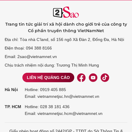
Trang tin tức giải trí xã hội dành cho giới trẻ của công ty
Cổ phần truyền thông VietNamNet
Địa chỉ: Tòa nhà C’land, số 156 ngõ Xã Đàn 2, Đống Đa, Hà Nội
Điện thoại: 094 388 8166
Email: 2sao@vietnamnet.vn
Chịu trách nhiệm nội dung: Trương Thị Minh Hưng
LIÊN HỆ QUẢNG CÁO
Hà Nội
Hotline:
0919 405 885
Email: vietnamnetjsc.hn@vietnamnet.vn
TP. HCM
Hotline:
028 38 181 436
Email: vietnamnetjsc.hcm@vietnamnet.vn
Giấy phép hoạt động số 2442/GP - TTĐT do Sở Thông Tin &