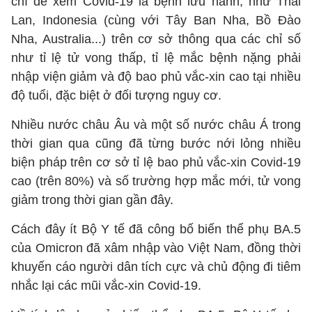
chí để xem Covid-19 là bệnh lưu hành, như Thái
Lan, Indonesia (cùng với Tây Ban Nha, Bồ Đào
Nha, Australia...) trên cơ sở thông qua các chỉ số
như tỉ lệ tử vong thấp, tỉ lệ mắc bệnh nặng phải
nhập viện giảm và độ bao phủ vắc-xin cao tại nhiều
độ tuổi, đặc biệt ở đối tượng nguy cơ.
Nhiều nước châu Âu và một số nước châu Á trong
thời gian qua cũng đã từng bước nới lỏng nhiều
biện pháp trên cơ sở tỉ lệ bao phủ vắc-xin Covid-19
cao (trên 80%) và số trường hợp mắc mới, tử vong
giảm trong thời gian gần đây.
Cách đây ít Bộ Y tế đã công bố biến thể phụ BA.5
của Omicron đã xâm nhập vào Việt Nam, đồng thời
khuyến cáo người dân tích cực và chủ động đi tiêm
nhắc lại các mũi vắc-xin Covid-19.