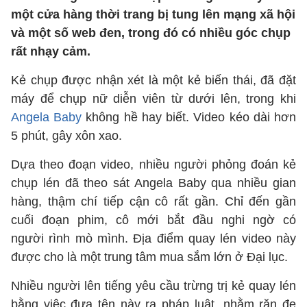
một cửa hàng thời trang bị tung lên mạng xã hội
và một số web đen, trong đó có nhiều góc chụp
rất nhạy cảm.
Kẻ chụp được nhận xét là một kẻ biến thái, đã đặt
máy để chụp nữ diễn viên từ dưới lên, trong khi
Angela Baby
không hề hay biết. Video kéo dài hơn
5 phút, gây xôn xao.
Dựa theo đoạn video, nhiều người phỏng đoán kẻ
chụp lén đã theo sát Angela Baby qua nhiều gian
hàng, thậm chí tiếp cận cô rất gần. Chỉ đến gần
cuối đoạn phim, cô mới bắt đầu nghi ngờ có
người rình mò mình. Địa điểm quay lén video này
được cho là một trung tâm mua sắm lớn ở Đại lục.
Nhiều người lên tiếng yêu cầu trừng trị kẻ quay lén
bằng việc đưa tên này ra pháp luật, nhằm răn đe