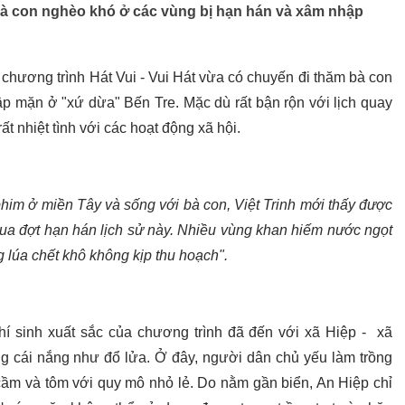
 bà con nghèo khó ở các vùng bị hạn hán và xâm nhập
 chương trình Hát Vui - Vui Hát vừa có chuyến đi thăm bà con
p mặn ở "xứ dừa" Bến Tre. Mặc dù rất bận rộn với lịch quay
t nhiệt tình với các hoạt động xã hội.
phim ở miền Tây và sống với bà con, Việt Trinh mới thấy được
qua đợt hạn hán lịch sử này. Nhiều vùng khan hiếm nước ngọt
 lúa chết khô không kịp thu hoạch".
í sinh xuất sắc của chương trình đã đến với xã Hiệp - xã
ng cái nắng như đổ lửa. Ở đây, người dân chủ yếu làm trồng
 cầm và tôm với quy mô nhỏ lẻ. Do nằm gần biển, An Hiệp chỉ