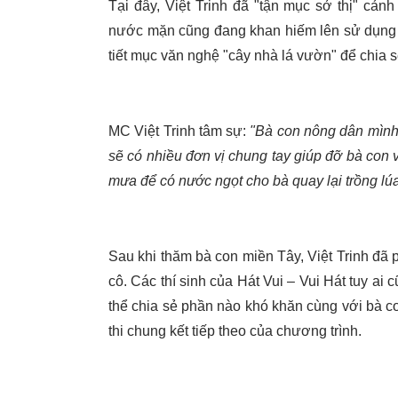
Tại đây, Việt Trinh đã "tận mục sở thị" cản
nước mặn cũng đang khan hiếm lên sử dụng t
tiết mục văn nghệ "cây nhà lá vườn" để chia 
MC Việt Trinh tâm sự:
"Bà con nông dân mình k
sẽ có nhiều đơn vị chung tay giúp đỡ bà con
mưa để có nước ngọt cho bà quay lại trồng lúa 
Sau khi thăm bà con miền Tây, Việt Trinh đã 
cô. Các thí sinh của Hát Vui – Vui Hát tuy ai 
thể chia sẻ phần nào khó khăn cùng với bà 
thi chung kết tiếp theo của chương trình.