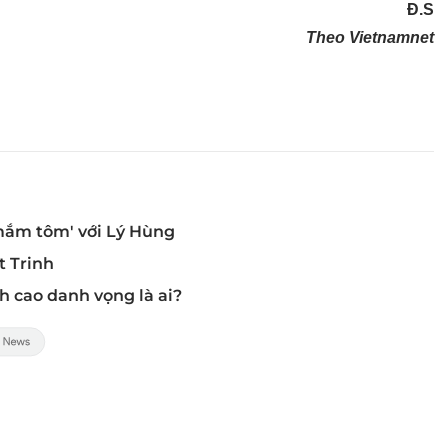
Đ.S
Theo Vietnamnet
 mắm tôm' với Lý Hùng
t Trinh
h cao danh vọng là ai?