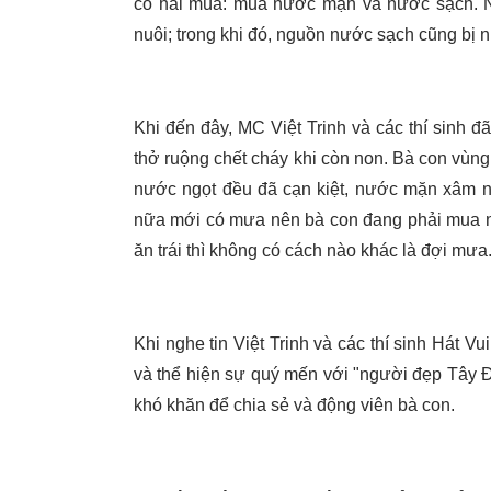
có hai mùa: mùa nước mặn và nước sạch. N
nuôi; trong khi đó, nguồn nước sạch cũng bị 
Khi đến đây, MC Việt Trinh và các thí sinh đ
thở ruộng chết cháy khi còn non. Bà con vùng
nước ngọt đều đã cạn kiệt, nước mặn xâm nh
nữa mới có mưa nên bà con đang phải mua nướ
ăn trái thì không có cách nào khác là đợi mưa
Khi nghe tin Việt Trinh và các thí sinh Hát V
và thể hiện sự quý mến với "người đẹp Tây Đô
khó khăn để chia sẻ và động viên bà con.