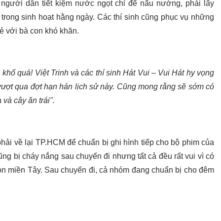
h người dân tiết kiệm nước ngọt chỉ để nấu nướng, phải lấy
rong sinh hoạt hằng ngày. Các thí sinh cũng phục vụ những
sẻ với bà con khó khăn.
hổ quá! Việt Trinh và các thí sinh Hát Vui – Vui Hát hy vọng
 vượt qua đợt hạn hán lịch sử này. Cũng mong rằng sẽ sớm có
và cây ăn trái".
phải về lại TP.HCM để chuẩn bị ghi hình tiếp cho bộ phim của
cũng bị cháy nắng sau chuyến đi nhưng tất cả đều rất vui vì có
con miền Tây. Sau chuyến đi, cả nhóm đang chuẩn bị cho đêm