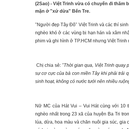
(2Sao) - Việt Trinh vừa có chuyến đi thăm
mặn ở "xứ dừa" Bến Tre.
"Người đẹp Tây Đô" Việt Trinh và các thí sinh
nghèo khó ở các vùng bị hạn hán và xâm nhậ
phim và ghi hình ở TP.HCM nhưng Việt Trinh rấ
Chị chia sẻ:
"Thời gian qua, Việt Trinh quay 
sự cơ cực của bà con miền Tây khi phải trải 
sinh hoạt, không có nước tưới nên nhiều ruộng
Nữ MC của Hát Vui – Vui Hát cùng với 10 th
nghèo nhất trong 23 xã của huyện Ba Tri tro
lúa, dừa, hoa màu và chăn nuôi gia súc, gia