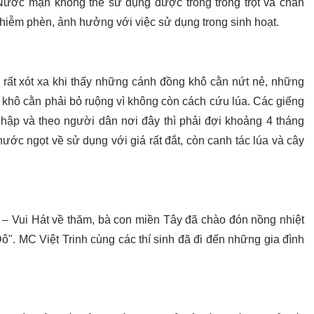
ước mặn không thể sử dụng được trong trồng trọt và chăn
nhiễm phèn, ảnh hưởng với việc sử dụng trong sinh hoạt.
ã rất xót xa khi thấy những cánh đồng khô cằn nứt nẻ, những
 khô cằn phải bỏ ruộng vì không còn cách cứu lúa. Các giếng
ập và theo người dân nơi đây thì phải đợi khoảng 4 tháng
c ngọt về sử dụng với giá rất đắt, còn canh tác lúa và cây
.
ui – Vui Hát về thăm, bà con miền Tây đã chào đón nồng nhiệt
". MC Việt Trinh cùng các thí sinh đã đi đến những gia đình