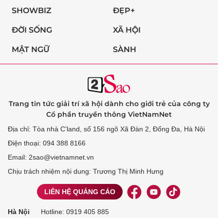
SHOWBIZ
ĐẸP+
ĐỜI SỐNG
XÃ HỘI
MẬT NGỮ
SÀNH
Trang tin tức giải trí xã hội dành cho giới trẻ của công ty
Cổ phần truyền thông VietNamNet
Địa chỉ: Tòa nhà C’land, số 156 ngõ Xã Đàn 2, Đống Đa, Hà Nội
Điện thoại: 094 388 8166
Email: 2sao@vietnamnet.vn
Chịu trách nhiệm nội dung: Trương Thị Minh Hưng
LIÊN HỆ QUẢNG CÁO
Hà Nội
Hotline:
0919 405 885