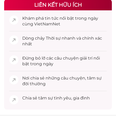
LIÊN KẾT HỮU ÍCH
Khám phá
tin tức
nổi bật trong ngày
cùng VietNamNet
Dòng chảy
Thời sự
nhanh và chính xác
nhất
Đừng bỏ lỡ các câu chuyện
giải trí
nổi
bật trong ngày
Nơi chia sẻ những câu chuyện,
tâm sự
đời thường
Chia sẻ
tâm sự
tình yêu, gia đình