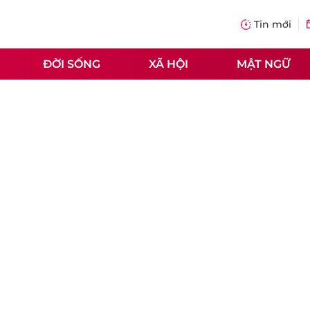
Tin mới
ĐỜI SỐNG
XÃ HỘI
MẬT NGỮ