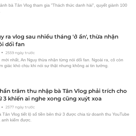
 ảnh bà Tân Vlog tham gia "Thách thức danh hài", quyết giành 100
.
 ra vlog sau nhiều tháng 'ở ẩn', thừa nhận
i dối fan
2559 ngày trước
 mới nhất, An Nguy thừa nhận từng nói dối fan. Ngoài ra, cô còn
m giác khó chịu khi nói sự thật nhưng không ai tin tưởng.
phần trăm thu nhập bà Tân Vlog phải trích cho
ứ 3 khiến ai nghe xong cũng xuýt xoa
2577 ngày trước
à Tân Vlog tiết lộ số tiền bên thứ 3 được chia từ doanh thu YouTube
 anh kiếm được.