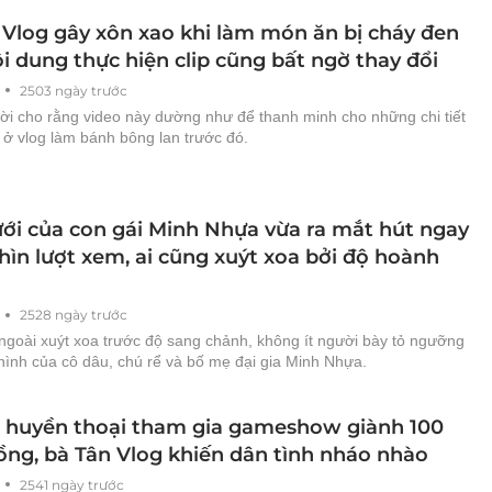
 Vlog gây xôn xao khi làm món ăn bị cháy đen
ội dung thực hiện clip cũng bất ngờ thay đổi
2503 ngày trước
ời cho rằng video này dường như để thanh minh cho những chi tiết
ch ở vlog làm bánh bông lan trước đó.
ưới của con gái Minh Nhựa vừa ra mắt hút ngay
hìn lượt xem, ai cũng xuýt xoa bởi độ hoành
2528 ngày trước
 ngoài xuýt xoa trước độ sang chảnh, không ít người bày tỏ ngưỡng
hình của cô dâu, chú rể và bố mẹ đại gia Minh Nhựa.
 huyền thoại tham gia gameshow giành 100
đồng, bà Tân Vlog khiến dân tình nháo nhào
2541 ngày trước