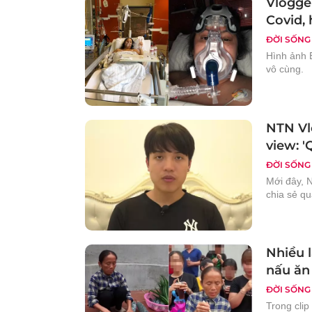
Vlogge
Covid, 
ĐỜI SỐNG
Hình ảnh B
vô cùng.
NTN Vl
view: '
ĐỜI SỐNG
Mới đây, N
chia sẻ q
Nhiều l
nấu ăn
ĐỜI SỐNG
Trong cli