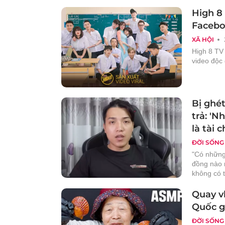
High 8 
Facebo
XÃ HỘI
High 8 TV
video độc 
Bị ghét
trả: 'N
là tài c
ĐỜI SỐNG
"Có những
đồng nào n
không có t
Quay v
Quốc g
ĐỜI SỐNG