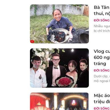
Bà Tân
thui, n
ĐỜI SỐNG
Nhiều ngư
bị chỉ trí
Vlog c
600 ng
tráng
ĐỜI SỐNG
Dưới clip,
mộ ngoại 
Mặc áo
triệu 
ĐỜI SỐNG