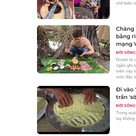
chế biến 
Chàng T
bằng r
mạng V
ĐỜI SỐNG
Dustin là
ngắn ghi l
mến này là
món đặc t
Đi vào 
trần 's
ĐỜI SỐNG
Trong quá
tay không đ