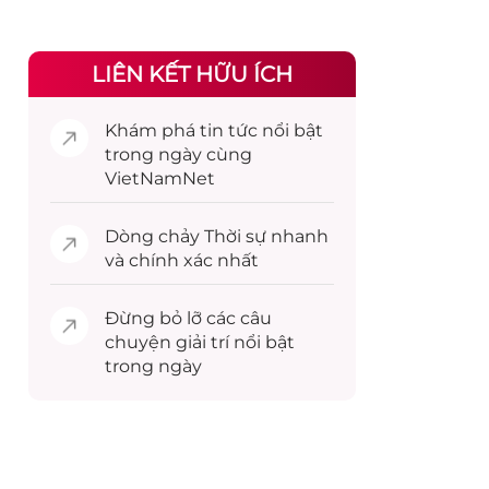
LIÊN KẾT HỮU ÍCH
Khám phá
tin tức
nổi bật
trong ngày cùng
VietNamNet
Dòng chảy
Thời sự
nhanh
và chính xác nhất
Đừng bỏ lỡ các câu
chuyện
giải trí
nổi bật
trong ngày