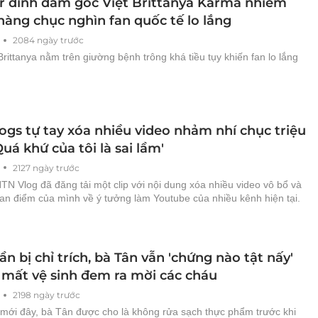
r đình đám gốc Việt Brittanya Karma nhiễm
hàng chục nghìn fan quốc tế lo lắng
2084 ngày trước
rittanya nằm trên giường bệnh trông khá tiều tụy khiến fan lo lắng
ogs tự tay xóa nhiều video nhảm nhí chục triệu
Quá khứ của tôi là sai lầm'
2127 ngày trước
TN Vlog đã đăng tải một clip với nội dung xóa nhiều video vô bổ và
uan điểm của mình về ý tưởng làm Youtube của nhiều kênh hiện tại.
ần bị chỉ trích, bà Tân vẫn 'chứng nào tật nấy'
 mất vệ sinh đem ra mời các cháu
2198 ngày trước
p mới đây, bà Tân được cho là không rửa sạch thực phẩm trước khi