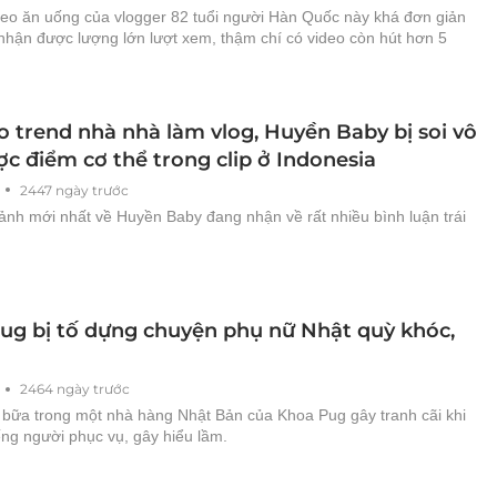
deo ăn uống của vlogger 82 tuổi người Hàn Quốc này khá đơn giản
 nhận được lượng lớn lượt xem, thậm chí có video còn hút hơn 5
o trend nhà nhà làm vlog, Huyền Baby bị soi vô
c điểm cơ thể trong clip ở Indonesia
2447 ngày trước
ảnh mới nhất về Huyền Baby đang nhận về rất nhiều bình luận trái
ug bị tố dựng chuyện phụ nữ Nhật quỳ khóc,
2464 ngày trước
 bữa trong một nhà hàng Nhật Bản của Khoa Pug gây tranh cãi khi
iếng người phục vụ, gây hiểu lầm.