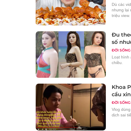
Dù các vi
nhưng lại
triệu view.
Đu the
số nhượ
ĐỜI SỐNG
Loạt hình 
chiều.
Khoa P
cầu xin
ĐỜI SỐNG
Vlog dùng
dịch sai t