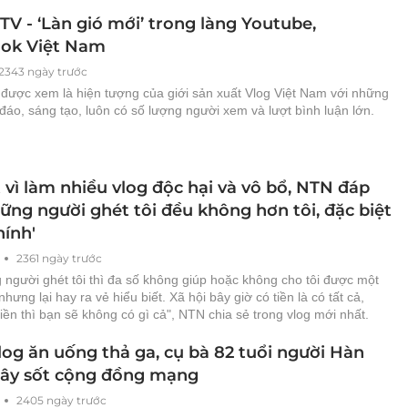
TV - ‘Làn gió mới’ trong làng Youtube,
ok Việt Nam
2343 ngày trước
 được xem là hiện tượng của giới sản xuất Vlog Việt Nam với những
đáo, sáng tạo, luôn có số lượng người xem và lượt bình luận lớn.
 vì làm nhiều vlog độc hại và vô bổ, NTN đáp
hững người ghét tôi đều không hơn tôi, đặc biệt
hính'
2361 ngày trước
 người ghét tôi thì đa số không giúp hoặc không cho tôi được một
hưng lại hay ra vẻ hiểu biết. Xã hội bây giờ có tiền là có tất cả,
iền thì bạn sẽ không có gì cả", NTN chia sẻ trong vlog mới nhất.
log ăn uống thả ga, cụ bà 82 tuổi người Hàn
ây sốt cộng đồng mạng
2405 ngày trước