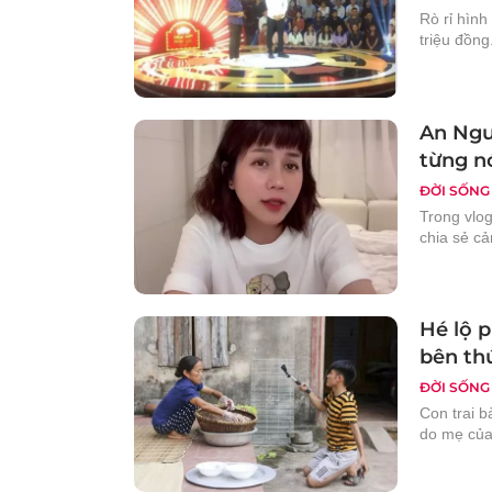
Rò rỉ hình
triệu đồng
An Nguy
từng nó
ĐỜI SỐNG
Trong vlog
chia sẻ cả
Hé lộ 
bên th
ĐỜI SỐNG
Con trai b
do mẹ của