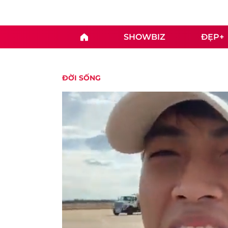
SHOWBIZ
ĐẸP+
ĐỜI SỐNG