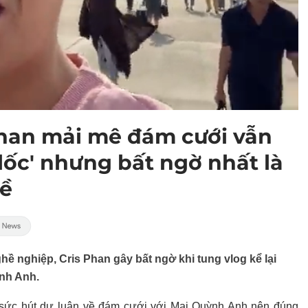
 Phan mải mê đám cưới vẫn
lốc' nhưng bất ngờ nhất là
về
 nghiệp, Cris Phan gây bất ngờ khi tung vlog kể lại
nh Anh.
 sức hút dư luận về đám cưới với Mai Quỳnh Anh nên đúng