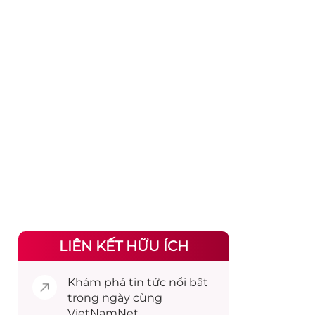
LIÊN KẾT HỮU ÍCH
Khám phá
tin tức
nổi bật
trong ngày cùng
VietNamNet