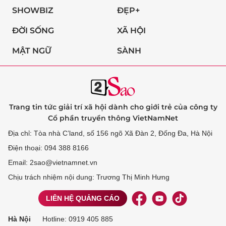
SHOWBIZ
ĐẸP+
ĐỜI SỐNG
XÃ HỘI
MẬT NGỮ
SÀNH
Trang tin tức giải trí xã hội dành cho giới trẻ của công ty
Cổ phần truyền thông VietNamNet
Địa chỉ: Tòa nhà C’land, số 156 ngõ Xã Đàn 2, Đống Đa, Hà Nội
Điện thoại: 094 388 8166
Email: 2sao@vietnamnet.vn
Chịu trách nhiệm nội dung: Trương Thị Minh Hưng
LIÊN HỆ QUẢNG CÁO
Hà Nội
Hotline:
0919 405 885