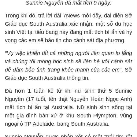
Sunnie Nguyễn đã mất tích 9 ngày.
Trong khi đó, trả lời đài 7News mới đây, đại diện Sở
Giáo dục South Australia xác nhận, một số du học
sinh Việt tại tiểu bang này đang mất tích bí ẩn và hy
vọng các em sẽ báo tin cho cảnh sát địa phương.
"
Vụ việc khiến tất cả những người liên quan lo lắng
và chúng tôi mong học sinh sẽ liên hệ với cảnh sát
để đảm bảo tình trạng khỏe mạnh của các em
", Sở
Giáo dục South Australia thông tin.
Đã hơn 1 tuần kể từ khi nữ sinh thứ 5 Sunnie
Nguyễn (17 tuổi, tên thật Nguyễn Hoàn Ngọc Anh)
mất tích bí ẩn tại Australia. Nữ sinh sinh sống tại
một gia đình bản xứ ở khu South Plympton, vùng
ngoại ô TP Adelaide, bang South Australia.
Sunnie Nguyễn được nhận xét có một “trái tim rất