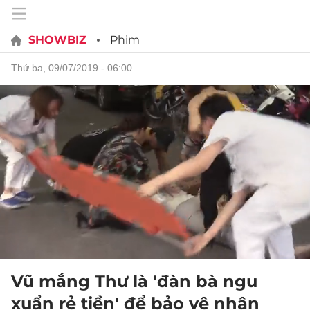
SHOWBIZ
Phim
thứ ba, 09/07/2019 - 06:00
Vũ mắng Thư là 'đàn bà ngu
xuẩn rẻ tiền' để bảo vệ nhân