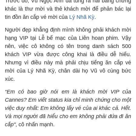
Trước đó, Vũ Ngọc Anh đã tung ra hai bằng chứng
khác là thư mời và thẻ khách mời để phản bác lại
tin đồn ăn cắp vé mời của
Lý Nhã Kỳ
.
Người đẹp khẳng định mình không phải khách mời
hạng VIP tại Lễ bế mạc của Liên hoan phim. Vậy
nên, việc cô không có tên trong danh sách 500
khách VIP vừa được công khai là điều dễ hiểu.
Nhưng vì điều này mà phải chịu tiếng ăn cắp vé
mời của Lý Nhã Kỳ, chân dài họ Vũ vô cùng bức
xúc.
“Em có bao giờ nói em là khách mời VIP của
Cannes? Em viết status kia chỉ minh chứng cho một
việc duy nhất: Em không lấy vé của ai khác cả. Hết.
Và mọi người đã hiểu cho em không phải đứa đi ăn
cắp"
, cô nhấn mạnh.