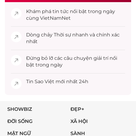
Khám phá
tin tức
nổi bật trong ngày
cùng VietNamNet
Dòng chảy
Thời sự
nhanh và chính xác
nhất
Đừng bỏ lỡ các câu chuyện
giải trí
nổi
bật trong ngày
Tin
Sao Việt
mới nhất 24h
SHOWBIZ
ĐẸP+
ĐỜI SỐNG
XÃ HỘI
MẬT NGỮ
SÀNH