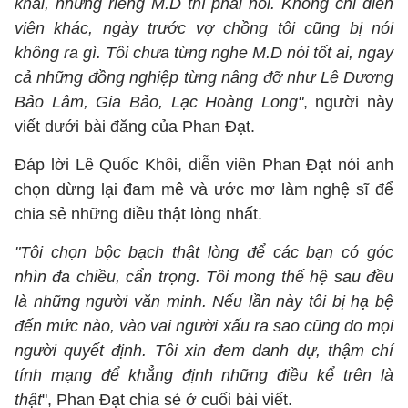
khai, nhưng riêng M.D thì phải nói. Không chỉ diễn
viên khác, ngày trước vợ chồng tôi cũng bị nói
không ra gì. Tôi chưa từng nghe M.D nói tốt ai, ngay
cả những đồng nghiệp từng nâng đỡ như Lê Dương
Bảo Lâm, Gia Bảo, Lạc Hoàng Long"
, người này
viết dưới bài đăng của Phan Đạt.
Đáp lời Lê Quốc Khôi, diễn viên Phan Đạt nói anh
chọn dừng lại đam mê và ước mơ làm nghệ sĩ để
chia sẻ những điều thật lòng nhất.
"Tôi chọn bộc bạch thật lòng để các bạn có góc
nhìn đa chiều, cẩn trọng. Tôi mong thế hệ sau đều
là những người văn minh. Nếu lần này tôi bị hạ bệ
đến mức nào, vào vai người xấu ra sao cũng do mọi
người quyết định. Tôi xin đem danh dự, thậm chí
tính mạng để khẳng định những điều kể trên là
thật
", Phan Đạt chia sẻ ở cuối bài viết.