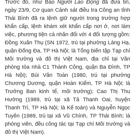
Trước đó, như Báo
Người Lao Động
đã đưa tin,
ngày 23/9, Cơ quan Cảnh sát điều tra Công an tỉnh
Thái Bình đã ra lệnh giữ người trong trường hợp
khẩn cấp, lệnh khám xét khẩn cấp nơi ở, nơi làm
việc, phương tiện cá nhân đối với 4 đối tượng gồm:
Đồng Xuân Thụ (SN 1972, trú tại phường Láng Hạ,
quận Đống Đa, TP Hà Nội; là Tổng biên tập Tạp chí
Môi trường và đô thị Việt Nam, địa chỉ tại Văn
phòng tòa nhà C1 Thành Công, quận Ba Đình, TP
Hà Nội); Bùi Văn Toàn (1980, trú tại phường
Chương Dương, quận Hoàn Kiếm, TP Hà Nội; là
Trưởng Ban kinh tế, môi trường); Cao Thị Thu
Hường (1989, trú tại xã Tả Thanh Oai, huyện
Thanh Trì, TP Hà Nội; là Kế toán) và Nguyễn Ngọc
Tuyên (1989, trú tại xã Vũ Chính, TP Thái Bình; là
phóng viên, đều công tác tại Tạp chí Môi trường và
đô thị Việt Nam).