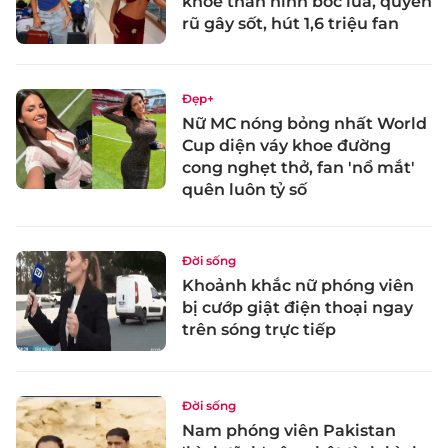
khoe thân hình bốc lửa, quyến
rũ gây sốt, hút 1,6 triệu fan
Đẹp+
Nữ MC nóng bỏng nhất World
Cup diện váy khoe đường
cong nghẹt thở, fan 'nổ mắt'
quên luôn tỷ số
Đời sống
Khoảnh khắc nữ phóng viên
bị cướp giật điện thoại ngay
trên sóng trực tiếp
Đời sống
Nam phóng viên Pakistan