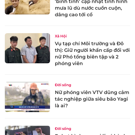
'bình tĩnh' cập nhật tình hình
mưa lũ dù nước cuồn cuộn,
dâng cao tới cổ
Xã Hội
Vụ tạp chí Môi trường và Đô
thị: Giữ người khẩn cấp đối với
nữ Phó tổng biên tập và 2
phóng viên
Đời sống
Nữ phóng viên VTV dũng cảm
tác nghiệp giữa siêu bão Yagi
là ai?
Đời sống