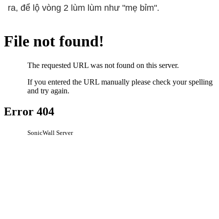
ra, để lộ vòng 2 lùm lùm như "mẹ bỉm".