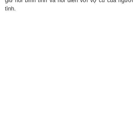
giữ nổi bình tĩnh và nổi điên với vợ cũ của người
tình.