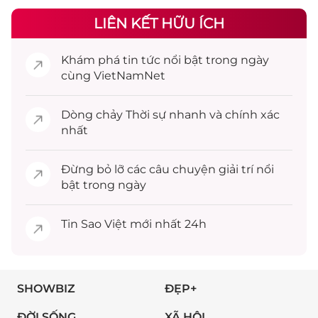
LIÊN KẾT HỮU ÍCH
Khám phá
tin tức
nổi bật trong ngày
cùng VietNamNet
Dòng chảy
Thời sự
nhanh và chính xác
nhất
Đừng bỏ lỡ các câu chuyện
giải trí
nổi
bật trong ngày
Tin
Sao Việt
mới nhất 24h
SHOWBIZ
ĐẸP+
ĐỜI SỐNG
XÃ HỘI