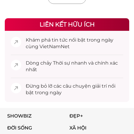
LIÊN KẾT HỮU ÍCH
Khám phá
tin tức
nổi bật trong ngày
cùng VietNamNet
Dòng chảy
Thời sự
nhanh và chính xác
nhất
Đừng bỏ lỡ các câu chuyện
giải trí
nổi
bật trong ngày
SHOWBIZ
ĐẸP+
ĐỜI SỐNG
XÃ HỘI