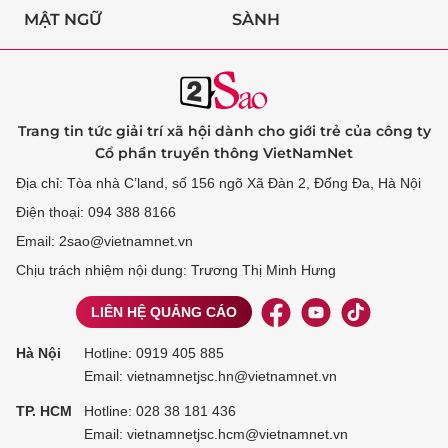
MẬT NGỮ
SÀNH
Trang tin tức giải trí xã hội dành cho giới trẻ của công ty
Cổ phần truyền thông VietNamNet
Địa chỉ: Tòa nhà C’land, số 156 ngõ Xã Đàn 2, Đống Đa, Hà Nội
Điện thoại: 094 388 8166
Email: 2sao@vietnamnet.vn
Chịu trách nhiệm nội dung: Trương Thị Minh Hưng
LIÊN HỆ QUẢNG CÁO
Hà Nội
Hotline:
0919 405 885
Email: vietnamnetjsc.hn@vietnamnet.vn
TP. HCM
Hotline:
028 38 181 436
Email: vietnamnetjsc.hcm@vietnamnet.vn