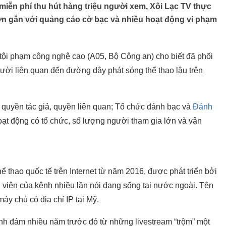
miễn phí thu hút hàng triệu người xem, Xôi Lạc TV thực
lớn gắn với quảng cáo cờ bạc và nhiều hoạt động vi phạm
ội phạm công nghệ cao (A05, Bộ Công an) cho biết đã phối
ười liên quan đến đường dây phát sóng thể thao lậu trên
 quyền tác giả, quyền liên quan; Tổ chức đánh bạc và
Đánh
oạt động có tổ chức, số lượng người tham gia lớn và vận
hể thao quốc tế trên Internet từ năm 2016, được phát triển bởi
 viên của kênh nhiều lần nói đang sống tại nước ngoài. Tên
áy chủ có địa chỉ IP tại Mỹ.
ình đám nhiều năm trước đó từ những livestream “trộm” một