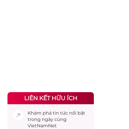
LIÊN KẾT HỮU ÍCH
Khám phá
tin tức
nổi bật
trong ngày cùng
VietNamNet