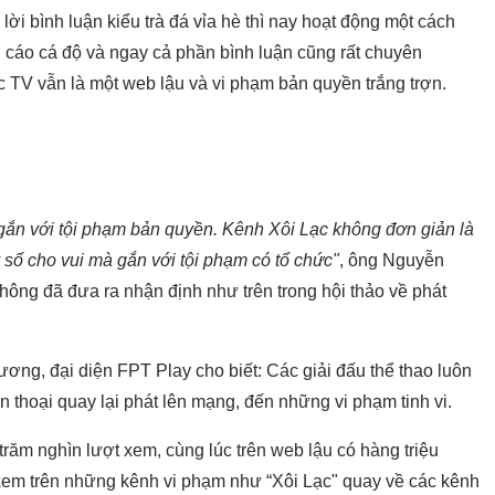
lời bình luận kiểu trà đá vỉa hè thì nay hoạt động một cách
g cáo cá độ và ngay cả phần bình luận cũng rất chuyên
c TV vẫn là một web lậu và vi phạm bản quyền trắng trợn.
i gắn với tội phạm bản quyền. Kênh Xôi Lạc không đơn giản là
 số cho vui mà gắn với tội phạm có tổ chức"
, ông Nguyễn
ông đã đưa ra nhận định như trên trong hội thảo về phát
ơng, đại diện FPT Play cho biết: Các giải đấu thể thao luôn
ện thoại quay lại phát lên mạng, đến những vi phạm tinh vi.
răm nghìn lượt xem, cùng lúc trên web lậu có hàng triệu
em trên những kênh vi phạm như “Xôi Lạc" quay về các kênh