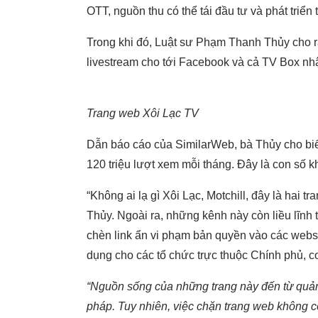
OTT, nguồn thu có thể tái đầu tư và phát triển 
Trong khi đó, Luật sư Phạm Thanh Thủy cho r
livestream cho tới Facebook và cả TV Box nh
Trang web Xôi Lạc TV
Dẫn báo cáo của SimilarWeb, bà Thủy cho biết
120 triệu lượt xem mỗi tháng. Đây là con số 
“Không ai lạ gì Xôi Lạc, Motchill, đây là hai t
Thủy. Ngoài ra, những kênh này còn liều lĩn
chèn link ẩn vi phạm bản quyền vào các websi
dụng cho các tổ chức trực thuộc Chính phủ, 
“Nguồn sống của những trang này đến từ quản
pháp. Tuy nhiên, việc chặn trang web không c