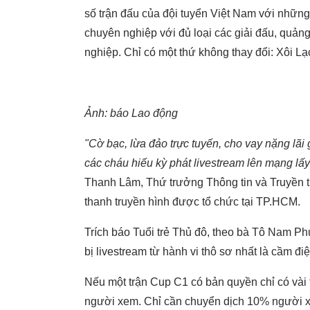
số trận đấu của đội tuyển Việt Nam với những 
chuyên nghiệp với đủ loại các giải đấu, quản
nghiệp. Chỉ có một thứ không thay đổi: Xôi Lạ
Ảnh: báo Lao động
"Cờ bạc, lừa đảo trực tuyến, cho vay nặng lã
các cháu hiếu kỳ phát livestream lên mạng lấy
Thanh Lâm, Thứ trưởng Thông tin và Truyền th
thanh truyền hình được tổ chức tại TP.HCM.
Trích báo Tuổi trẻ Thủ đô, theo bà Tô Nam Phư
bị livestream từ hành vi thô sơ nhất là cầm đi
Nếu một trận Cup C1 có bản quyền chỉ có vài t
người xem. Chỉ cần chuyển dịch 10% người x