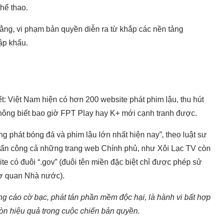
thể thao.
ằng, vi phạm bản quyền diễn ra từ khắp các nền tảng
ập khẩu.
: Việt Nam hiện có hơn 200 website phát phim lậu, thu hút
không biết bao giờ FPT Play hay K+ mới cạnh tranh được.
rang phát bóng đá và phim lậu lớn nhất hiện nay”, theo luật sư
h tấn công cả những trang web Chính phủ, như Xôi Lạc TV còn
te có đuôi “.gov” (đuôi tên miền đặc biệt chỉ được phép sử
cơ quan Nhà nước).
g cáo cờ bạc, phát tán phần mềm độc hại, là hành vi bất hợp
òn hiệu quả trong cuộc chiến bản quyền.