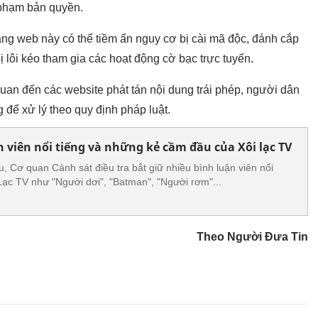
i phạm bản quyền.
ang web này có thể tiềm ẩn nguy cơ bị cài mã độc, đánh cắp
ị lôi kéo tham gia các hoạt động cờ bạc trực tuyến.
uan đến các website phát tán nội dung trái phép, người dân
 để xử lý theo quy định pháp luật.
n viên nổi tiếng và những kẻ cầm đầu của Xôi lạc TV
, Cơ quan Cảnh sát điều tra bắt giữ nhiều bình luận viên nổi
 Lạc TV như "Người dơi", "Batman", "Người rơm"...
Theo Người Đưa Tin