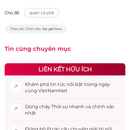
Chủ đề:
quán cà phê
Tin cùng chuyên mục
LIÊN KẾT HỮU ÍCH
Khám phá
tin tức
nổi bật trong ngày
cùng VietNamNet
Dòng chảy
Thời sự
nhanh và chính xác
nhất
Đừng bỏ lỡ các câu chuyện
giải trí
nổi