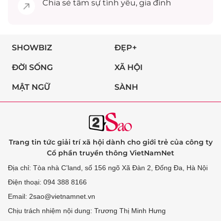
Chia sẻ
tâm sự
tình yêu, gia đình
SHOWBIZ
ĐẸP+
ĐỜI SỐNG
XÃ HỘI
MẬT NGỮ
SÀNH
Trang tin tức giải trí xã hội dành cho giới trẻ của công ty
Cổ phần truyền thông VietNamNet
Địa chỉ: Tòa nhà C’land, số 156 ngõ Xã Đàn 2, Đống Đa, Hà Nội
Điện thoại: 094 388 8166
Email: 2sao@vietnamnet.vn
Chịu trách nhiệm nội dung: Trương Thị Minh Hưng