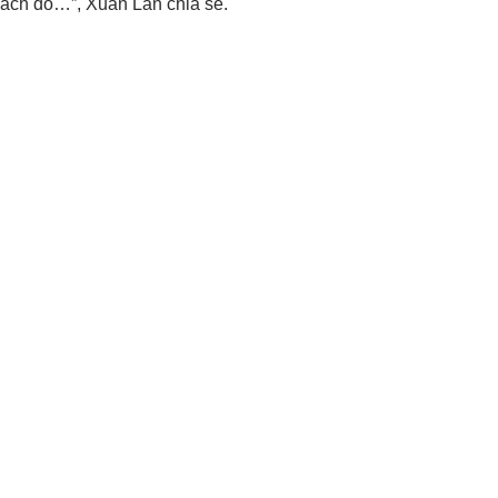
cách đó…”, Xuân Lan chia sẻ.