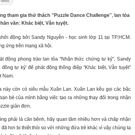
ng tham gia thử thách “Puzzle Dance Challenge”, lan tỏa
hân văn: Khác biệt, Vẫn tuyệt.
hởi động bởi Sandy Nguyễn - học sinh lớp 11 tại TP.HCM.
g ứng trên mạng xã hội.
át động phong trào lan tỏa “Nhận thức chứng tự kỷ”, Sandy
đồng tự kỷ’ để phát động thông điệp “Khác biệt, Vẫn tuyệt”
ệt Nam.
a này còn có siêu mẫu Xuân Lan. Xuân Lan kêu gọi các bậc
bạn bè của mình bằng việc tạo ra những thay đổi trong nhận
zzle giản đơn.
hông phải là căn bệnh, hãy quan tâm nhiều hơn và chấp nhận
đã hơi bị thiệt thòi so với những đứa trẻ khác vì vậy chúng ta