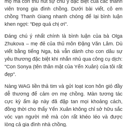
mộ mà còn thu hút sự chú ý đặc biệt của các thành
viên trong gia đình chồng. Dưới bài viết, cô em
chồng Thanh Giang nhanh chóng để lại bình luận
khen ngợi: "Đẹp quá chị ơi".
Đáng chú ý nhất chính là bình luận của bà Olga
Zhukova – mẹ đẻ của thủ môn Đặng Văn Lâm. Dù
viết bằng tiếng Nga, bà vẫn dành cho con dâu sự
yêu thương đặc biệt khi nhắn nhủ qua công cụ dịch:
"Con Sonya (tên thân mật của Yến Xuân) của tôi rất
đẹp".
Nàng WAG liền thả tim và gửi loạt icon hôn gió đầy
dễ thương để cảm ơn mẹ chồng. Màn tương tác
cực kỳ ấm áp này đã đập tan mọi khoảng cách,
đồng thời cho thấy Yến Xuân không chỉ sở hữu sắc
vóc vạn người mê mà còn rất khéo léo và được
lòng cả gia đình nhà chồng.