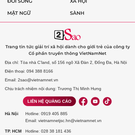
ĐỜI SỐNG
XÃ HỘI
MẬT NGỮ
SÀNH
Trang tin tức giải trí xã hội dành cho giới trẻ của công ty
Cổ phần truyền thông VietNamNet
Địa chỉ: Tòa nhà C’land, số 156 ngõ Xã Đàn 2, Đống Đa, Hà Nội
Điện thoại: 094 388 8166
Email: 2sao@vietnamnet.vn
Chịu trách nhiệm nội dung: Trương Thị Minh Hưng
LIÊN HỆ QUẢNG CÁO
Hà Nội
Hotline:
0919 405 885
Email: vietnamnetjsc.hn@vietnamnet.vn
TP. HCM
Hotline:
028 38 181 436