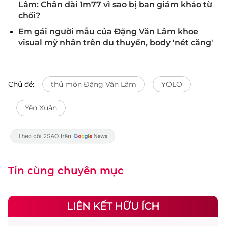
Lâm: Chân dài 1m77 vì sao bị ban giám khảo từ
chối?
Em gái người mẫu của Đặng Văn Lâm khoe
visual mỹ nhân trên du thuyền, body 'nét căng'
Chủ đề:
thủ môn Đặng Văn Lâm
YOLO
Yến Xuân
Tin cùng chuyên mục
LIÊN KẾT HỮU ÍCH