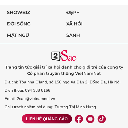
SHOWBIZ
ĐẸP+
ĐỜI SỐNG
XÃ HỘI
MẬT NGỮ
SÀNH
Trang tin tức giải trí xã hội dành cho giới trẻ của công ty
Cổ phần truyền thông VietNamNet
Địa chỉ: Tòa nhà C’land, số 156 ngõ Xã Đàn 2, Đống Đa, Hà Nội
Điện thoại: 094 388 8166
Email: 2sao@vietnamnet.vn
Chịu trách nhiệm nội dung: Trương Thị Minh Hưng
LIÊN HỆ QUẢNG CÁO