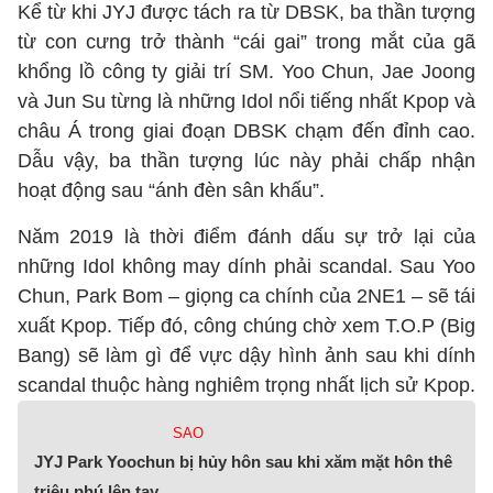
Kể từ khi JYJ được tách ra từ DBSK, ba thần tượng
từ con cưng trở thành “cái gai” trong mắt của gã
khổng lồ công ty giải trí SM. Yoo Chun, Jae Joong
và Jun Su từng là những Idol nổi tiếng nhất Kpop và
châu Á trong giai đoạn DBSK chạm đến đỉnh cao.
Dẫu vậy, ba thần tượng lúc này phải chấp nhận
hoạt động sau “ánh đèn sân khấu”.
Năm 2019 là thời điểm đánh dấu sự trở lại của
những Idol không may dính phải scandal. Sau Yoo
Chun, Park Bom – giọng ca chính của 2NE1 – sẽ tái
xuất Kpop. Tiếp đó, công chúng chờ xem T.O.P (Big
Bang) sẽ làm gì để vực dậy hình ảnh sau khi dính
scandal thuộc hàng nghiêm trọng nhất lịch sử Kpop.
SAO
JYJ Park Yoochun bị hủy hôn sau khi xăm mặt hôn thê
triệu phú lên tay