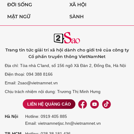
ĐỜI SỐNG
XÃ HỘI
MẬT NGỮ
SÀNH
Trang tin tức giải trí xã hội dành cho giới trẻ của công ty
Cổ phần truyền thông VietNamNet
Địa chỉ: Tòa nhà C’land, số 156 ngõ Xã Đàn 2, Đống Đa, Hà Nội
Điện thoại: 094 388 8166
Email: 2sao@vietnamnet.vn
Chịu trách nhiệm nội dung: Trương Thị Minh Hưng
LIÊN HỆ QUẢNG CÁO
Hà Nội
Hotline:
0919 405 885
Email: vietnamnetjsc.hn@vietnamnet.vn
TP. HCM
Hotline:
028 38 181 436