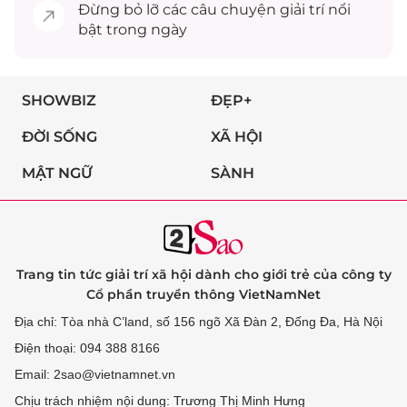
Đừng bỏ lỡ các câu chuyện
giải trí
nổi
bật trong ngày
SHOWBIZ
ĐẸP+
ĐỜI SỐNG
XÃ HỘI
MẬT NGỮ
SÀNH
Trang tin tức giải trí xã hội dành cho giới trẻ của công ty
Cổ phần truyền thông VietNamNet
Địa chỉ: Tòa nhà C’land, số 156 ngõ Xã Đàn 2, Đống Đa, Hà Nội
Điện thoại: 094 388 8166
Email: 2sao@vietnamnet.vn
Chịu trách nhiệm nội dung: Trương Thị Minh Hưng