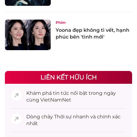
Phim
Yoona đẹp không tì vết, hạnh
phúc bên 'tình mới'
LIÊN KẾT HỮU ÍCH
Khám phá
tin tức
nổi bật trong ngày
cùng VietNamNet
Dòng chảy
Thời sự
nhanh và chính xác
nhất