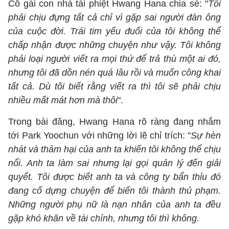
Cô gái con nhà tài phiệt Hwang Hana chia sẻ: "
Tôi
phải chịu đựng tất cả chỉ vì gặp sai người đàn ông
của cuộc đời. Trái tim yếu đuối của tôi không thể
chấp nhận được những chuyện như vậy. Tôi không
phải loại người viết ra mọi thứ để trả thù một ai đó,
nhưng tôi đã dồn nén quá lâu rồi và muốn công khai
tất cả. Dù tôi biết rằng viết ra thì tôi sẽ phải chịu
nhiều mất mát hơn mà thôi
".
Trong bài đăng, Hwang Hana rõ ràng đang nhắm
tới Park Yoochun với những lời lẽ chỉ trích: "
Sự hèn
nhát và thảm hại của anh ta khiến tôi không thể chịu
nổi. Anh ta làm sai nhưng lại gọi quản lý đến giải
quyết. Tôi được biết anh ta và công ty bẩn thỉu đó
đang cố dựng chuyện để biến tôi thành thủ phạm.
Những người phụ nữ là nạn nhân của anh ta đều
gặp khó khăn về tài chính, nhưng tôi thì không.